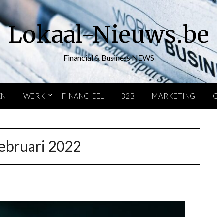
Lokaal-Nieuws.be
Financial & Business NEWS
EN
WERK
FINANCIEEL
B2B
MARKETING
ebruari 2022