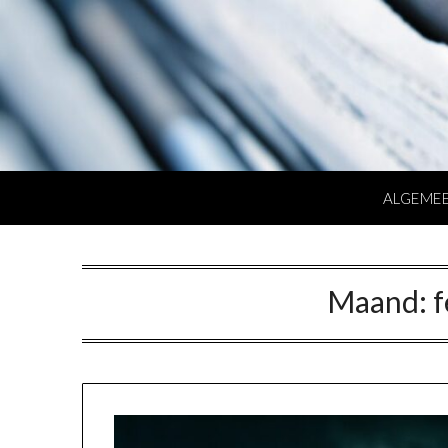
Ga
naar
inhoud
ALGEME
Maand:
f