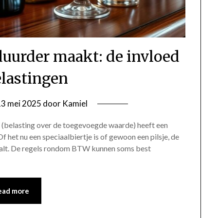
duurder maakt: de invloed
elastingen
13 mei 2025
door
Kamiel
W (belasting over de toegevoegde waarde) heeft een
 Of het nu een speciaalbiertje is of gewoon een pilsje, de
etaalt. De regels rondom BTW kunnen soms best
ead more