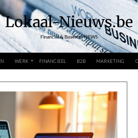
Lokaal-Nieuws.be
Financial & Business NEWS
EN
WERK
FINANCIEEL
B2B
MARKETING